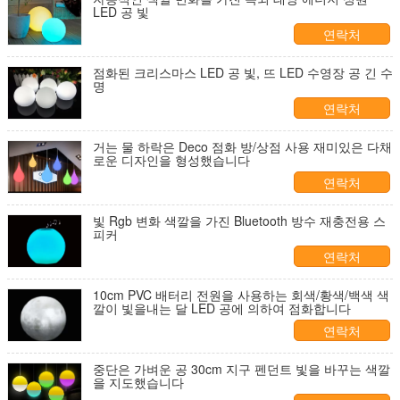
LED 공 빛
연락처
점화된 크리스마스 LED 공 빛, 뜨 LED 수영장 공 긴 수
명
연락처
거는 물 하락은 Deco 점화 방/상점 사용 재미있은 다채
로운 디자인을 형성했습니다
연락처
빛 Rgb 변화 색깔을 가진 Bluetooth 방수 재충전용 스
피커
연락처
10cm PVC 배터리 전원을 사용하는 회색/황색/백색 색
깔이 빛을내는 달 LED 공에 의하여 점화합니다
연락처
중단은 가벼운 공 30cm 지구 펜던트 빛을 바꾸는 색깔
을 지도했습니다