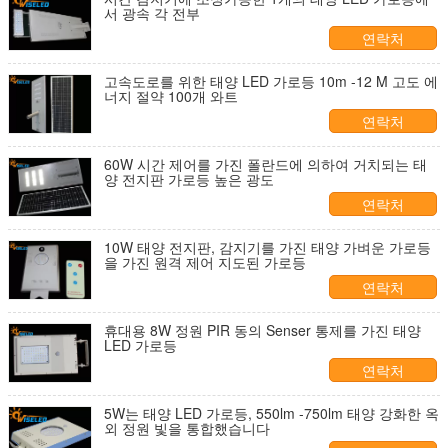
서 광속 각 전부
연락처
고속도로를 위한 태양 LED 가로등 10m -12 M 고도 에
너지 절약 100개 와트
연락처
60W 시간 제어를 가진 폴란드에 의하여 거치되는 태
양 전지판 가로등 높은 광도
연락처
10W 태양 전지판, 감지기를 가진 태양 가벼운 가로등
을 가진 원격 제어 지도된 가로등
연락처
휴대용 8W 정원 PIR 동의 Senser 통제를 가진 태양
LED 가로등
연락처
5W는 태양 LED 가로등, 550lm -750lm 태양 강화한 옥
외 정원 빛을 통합했습니다